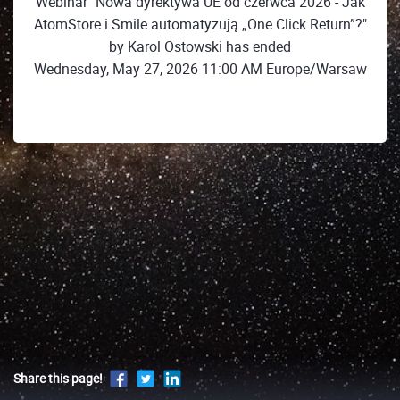
Webinar "Nowa dyrektywa UE od czerwca 2026 - Jak
AtomStore i Smile automatyzują „One Click Return”?"
by Karol Ostowski has ended
Wednesday, May 27, 2026 11:00 AM Europe/Warsaw
Share this page!